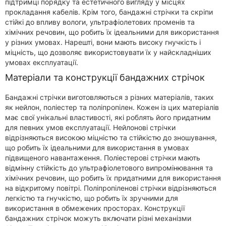
підтримці порядку та естетичного вигляду у місцях
прокладання кабелів. Крім того, бандажні стрічки та скріпи
стійкі до впливу вологи, ультрафіолетових променів та
хімічних речовин, що робить їх ідеальними для використання
у різних умовах. Нарешті, вони мають високу гнучкість і
міцність, що дозволяє використовувати їх у найскладніших
умовах експлуатації.
Матеріали та конструкції бандажних стрічок
Бандажні стрічки виготовляються з різних матеріалів, таких
як нейлон, поліестер та поліпропілен. Кожен із цих матеріалів
має свої унікальні властивості, які роблять його придатним
для певних умов експлуатації. Нейлонові стрічки
відрізняються високою міцністю та стійкістю до зношування,
що робить їх ідеальними для використання в умовах
підвищеного навантаження. Поліестерові стрічки мають
відмінну стійкість до ультрафіолетового випромінювання та
хімічних речовин, що робить їх придатними для використання
на відкритому повітрі. Поліпропіленові стрічки відрізняються
легкістю та гнучкістю, що робить їх зручними для
використання в обмежених просторах. Конструкції
бандажних стрічок можуть включати різні механізми