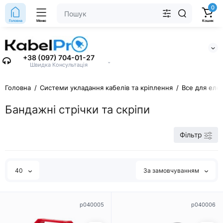
0
Головна
Меню
Кошик
+38 (097) 704-01-27
⌄
Швидка Консультація
Головна
Системи укладання кабелів та кріплення
Все для еле
Бандажні стрічки та скріпи
Фільтр
40
За замовчуванням
p040005
p040006