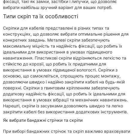
фіксації, такі як замки, застібки і липучки, що дозволяє
вибрати найбільш зручний варіант для ваших потреб.
Типи скріп та їх особливості
Скріпки для кабелів представлені в різних типах та
конструкціях, що дозволяє вибрати оптимальне рішення для
конкретних завдань. Металеві скріпи забезпечують
максимальну міцність та надійність фіксації, що робить їх
ідеальними для використання в умовах підвищеного
навантаження. Пластикові скріпи відрізняються легкістю та
стійкістю до корозії, що робить їх придатними для
використання в умовах підвищеної вологості. Скріпки з
основою, що самоклеїться, спрощують процес монтажу,
дозволяючи швидко і надійно закріпити кабелі на будь-якій
поверхні. Скріпки з гвинтовим кріпленням забезпечують
додаткову надійність фіксації, що робить їх ідеальними для
використання в умовах вібрації та механічних навантажень.
Нарешті, скріпи із засувками дозволяють швидко та легко
закріпити кабелі без використання додаткових інструментів.
Як вибрати бандажні стрічки та скріпи
При виборі бандажних стрічок та скріп важливо враховувати