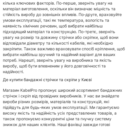
кілька ключових факторів. По-перше, зверніть увагу на
матеріал виготовлення, оскільки він визначає міцність та
стійкість виробу до зовнішніх впливів. По-друге, враховуйте
умови експлуатації, такі як температура, вологість та
наявність хімічних речовин, щоб вибрати найбільш
підходящий матеріал та конструкцію. По-третє, зверніть
увагу на розмір та довжину стрічки або скріпки, щоб вони
відповідали діаметру та кількості кабелів, які необхідно
закріпити. Також важливо враховувати спосіб кріплення, щоб
вибрати найбільш зручний та надійний варіант для ваших
потреб. Нарешті, зверніть увагу на виробника та якість
виробу, щоб бути впевненим у його довговічності та
надійності.
Де купити бандажні стрічки та скріпи у Києві
Магазин KabelPro пропонує широкий асортимент бандажних
стрічок і скріп від провідних виробників. У нас ви знайдете
вироби різних розмірів, матеріалів та конструкцій, які
підійдуть для будь-яких умов експлуатації. Ми гарантуємо
високу якість та надійність усіх представлених товарів, а
також пропонуємо конкурентні ціни та гнучку систему
знижок для наших клієнтів. Наші фахівці завжди готові