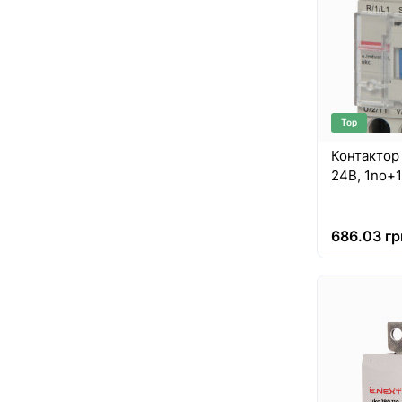
Top
Контактор e
24В, 1no+
686.03 гр