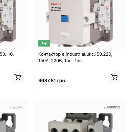
Top
50.110,
Контактор e.industrial.ukc.150.220,
150А, 220В, 1no+1nc
9637.81 грн.
i.0090076
i.0090059