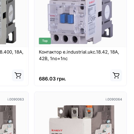
Top
8.400, 18А,
Контактор e.industrial.ukc.18.42, 18A,
42В, 1no+1nc
686.03 грн.
i.0090063
i.0090064