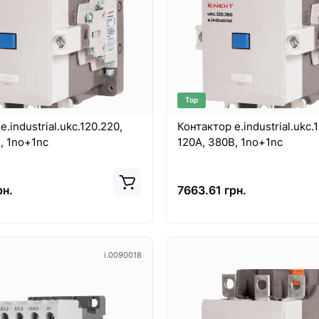
Top
.industrial.ukc.120.220,
Контактор e.industrial.ukc.
120А, 220В, 1no+1nc
120А, 380В, 1no+1nc
рн.
7663.61 грн.
i.0090018