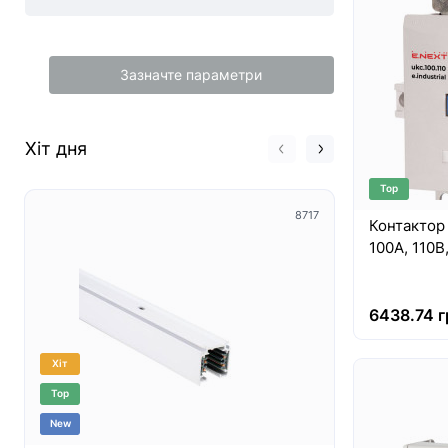
Зазначте параметри
Хіт дня
Top
8717
Контактор e
6438.74 г
Хіт
Хіт
Top
Top
New
New