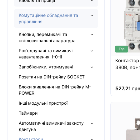
Кабель та провід
Комутаційне обладнання та
управління
Кнопки, перемикачі та
світлосигнальні апаратура
Top
Роз'єднувачі та вимикачі
навантаження, I-0-II
Контактор e
Запобіжники, утримувачі
380В, no+
Розетки на DIN-рейку SOCKET
Блоки живлення на DIN-рейку M-
527.21 грн
POWER
Інші модульні пристрої
Таймери
Автоматичні вимикачі захисту
двигуна
Контактори