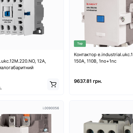
Top
Контактор e.industrial.ukc.1
l.ukc.12M.220.NO, 12А,
150А, 110В, 1no+1nc
 малогабаритний
9637.81 грн.
.
i.0090056