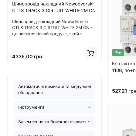
Шинопровід накладний Nowodvorski
Світодіод
CTLS TRACK 3 CIRTUIT WHITE 2M CN
ITAKA LED
CN
Шинопровід накладний Nowodvorski
CTLS TRACK 3 CIRTUIT WHITE 2M CN -
Опис Світо
це високоякісний продукт, який з..
CL ITAKA L
CN Купуйте 
Top
4335.00 грн.
2583.00 г
Контактор e
110В, no+n
Автоматичні вимикачі та модульне
527.21 грн
обладнання
Інструменти
Заземлення та блискавкозахист