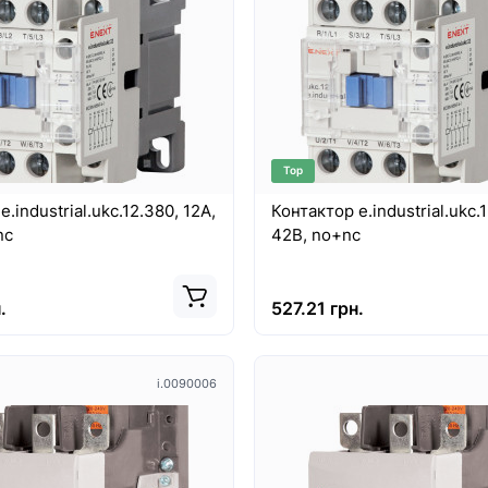
Top
.industrial.ukc.12.380, 12А,
Контактор e.industrial.ukc.1
nc
42В, no+nc
.
527.21 грн.
i.0090006