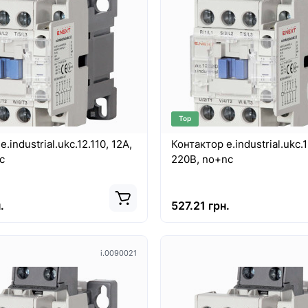
на панель Nowodvorski CL
Абажур Nowodvorski CAM
 40W, 3000K, 100° WHITE
CONE L V NB/G PL
Абажур Nowodvorski CAME
L V NB/G PL - це стильний та
діодна панель Nowodvorski
функціональний декоративни
ED 40W, 3000K, 100° WHITE
я..
високоякісні світ..
Top
рн.
10767.00 грн.
.industrial.ukc.12.110, 12А,
Контактор e.industrial.ukc.1
c
220В, no+nc
.
527.21 грн.
i.0090021