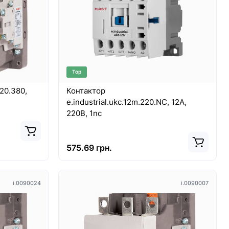
Top
120.380,
Контактор
e.industrial.ukc.12m.220.NC, 12A,
220В, 1nc
575.69 грн.
i.0090024
i.0090007