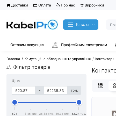
Доставка
Оплата
Про нас
Виробники
Каталог
Оптовим покупцям
Професійним електрикам
Головна
Комутаційне обладнання та управління
Контактори
Фільтр товарів
Контакто
Ціна
-
грн.
521
13,45 тис.
26,38 тис.
39,31 тис.
52,24 тис.