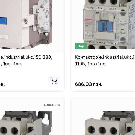
Top
.industrial.ukc.150.380,
Контактор e.industrial.ukc.1
150А, 380В, 1no+1nc
110В, 1no+1nc
н.
686.03 грн.
i.0090074