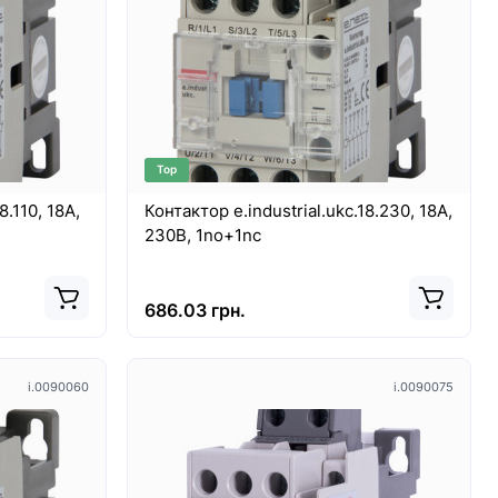
Top
8.110, 18A,
Контактор e.industrial.ukc.18.230, 18А,
230В, 1no+1nc
686.03 грн.
i.0090060
i.0090075