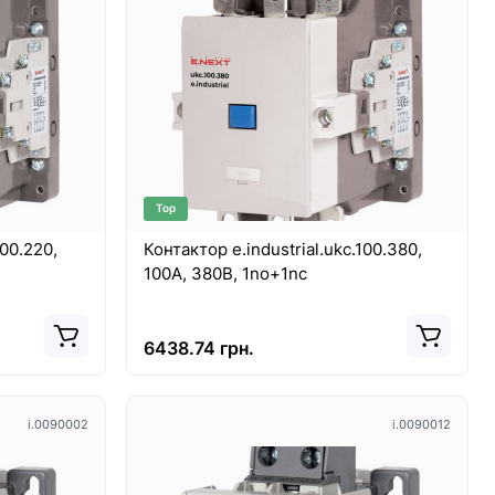
Top
8493
10214
100.220,
Контактор e.industrial.ukc.100.380,
100А, 380В, 1no+1nc
6438.74 грн.
Хіт
i.0090002
i.0090012
Top
New