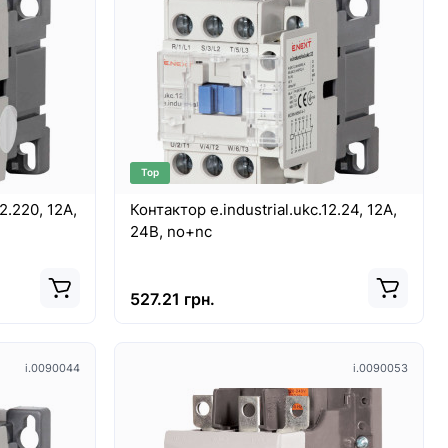
ELEON
Лінійний світильник Nowodvorski CL
OFFICE PRO LED 150, 40W, 4000K
BLACK PL
LEON CONE
Корпоративне освітлення ніколи не було
й елемент,
таким стильним і ефективним, як зараз,
завдяки лінійному світ..
Top
15934.00 грн.
2.220, 12А,
Контактор e.industrial.ukc.12.24, 12А,
24В, no+nc
527.21 грн.
i.0090044
i.0090053