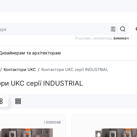
Я шукаю, наприклад,
вимикач
Дизайнерам та архітекторам
Контактори UKC
Контактори UKC серії INDUSTRIAL
ри UKC серії INDUSTRIAL
i.0090048