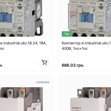
Top
.industrial.ukc.18.24, 18A,
Контактор e.industrial.ukc.1
1nc
400В, 1no+1nc
н.
686.03 грн.
i.0090083