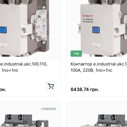
Top
8460
.industrial.ukc.100.110,
Контактор e.industrial.ukc.
100А, 110В, 1no+1nc
100А, 220В, 1no+1nc
рн.
6438.74 грн.
Хіт
i.0090025
Top
New