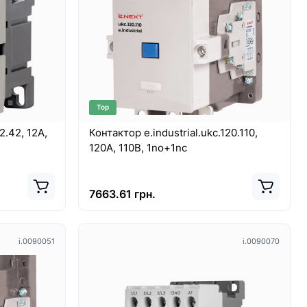
Top
2.42, 12А,
Контактор e.industrial.ukc.120.110,
120А, 110В, 1no+1nc
7663.61 грн.
i.0090051
i.0090070