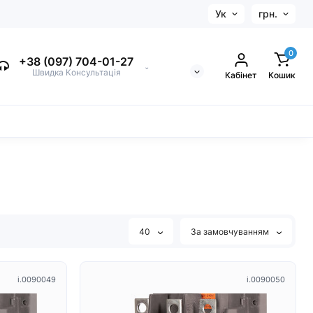
Ук
грн.
0
+38 (097) 704-01-27
⌄
Швидка Консультація
Кабінет
Кошик
40
За замовчуванням
i.0090049
i.0090050