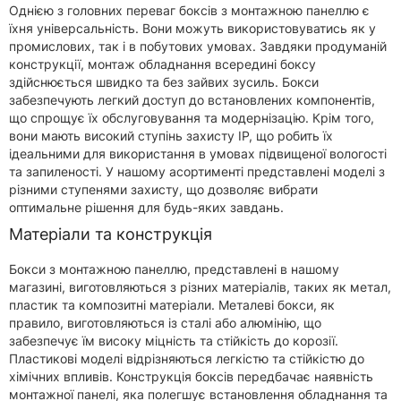
Однією з головних переваг боксів з монтажною панеллю є
їхня універсальність. Вони можуть використовуватись як у
промислових, так і в побутових умовах. Завдяки продуманій
конструкції, монтаж обладнання всередині боксу
здійснюється швидко та без зайвих зусиль. Бокси
забезпечують легкий доступ до встановлених компонентів,
що спрощує їх обслуговування та модернізацію. Крім того,
вони мають високий ступінь захисту IP, що робить їх
ідеальними для використання в умовах підвищеної вологості
та запиленості. У нашому асортименті представлені моделі з
різними ступенями захисту, що дозволяє вибрати
оптимальне рішення для будь-яких завдань.
Матеріали та конструкція
Бокси з монтажною панеллю, представлені в нашому
магазині, виготовляються з різних матеріалів, таких як метал,
пластик та композитні матеріали. Металеві бокси, як
правило, виготовляються із сталі або алюмінію, що
забезпечує їм високу міцність та стійкість до корозії.
Пластикові моделі відрізняються легкістю та стійкістю до
хімічних впливів. Конструкція боксів передбачає наявність
монтажної панелі, яка полегшує встановлення обладнання та