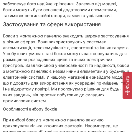
забезпечує його надійне кріплення. Залежно від моделі,
бокси можуть бути оснащені додатковими елементами,
такими як вентиляційні отвори, замки та ущільнювачі.
Застосування та сфери використання
Бокси з монтажною панеллю знаходять широке застосування
у різних сферах. Вони використовують у системах
автоматизації, телекомунікаціях, енергетиці та інших галузях.
У побутових умовах такі бокси можуть застосовуватись для
розміщення розподільних щитів та інших електричних
пристроїв. Завдяки своїй універсальності та надійності, бокси
з монтажною панеллю є незамінними елементами у будь-якій
електричній системі. У нашому магазині ви знайдете моделі,
Фільтр
що підходять для використання як усередині приміщень, так
і на відкритому повітрі. Ми пропонуємо рішення для будь-
яких завдань, від простих побутових до складних
промислових систем.
Особливості вибору боксів
При виборі боксу з монтажною панеллю важливо
враховувати кілька ключових факторів. Насамперед, це
умови експлуатації, такі як температура, вологість та рівень