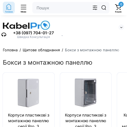
0
Головна
Меню
Кошик
+38 (097) 704-01-27
⌄
Швидка Консультація
Головна
Щитове обладнання
Бокси з монтажною панеллю
Бокси з монтажною панеллю
Корпуси пластикові з
Корпуси пластикові з
К
монтажною панеллю
монтажною панеллю
серії Pro. З
серії Pro. З
мо