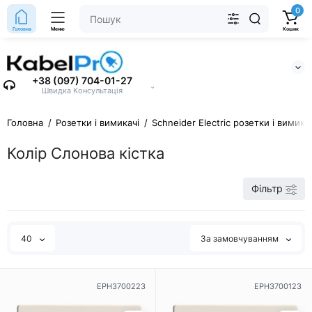
0
Головна
Меню
Кошик
+38 (097) 704-01-27
⌄
Швидка Консультація
Головна
Розетки і вимикачі
Schneider Electric розетки і вимика
Колір Слонова кістка
Фільтр
40
За замовчуванням
EPH3700223
EPH3700123