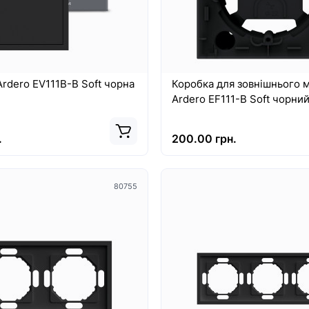
rdero EV111B-B Soft чорна
Коробка для зовнішнього 
Ardero EF111-B Soft чорни
.
200.00 грн.
80755