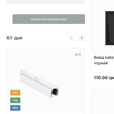
Зазначте параметри
Хіт дня
8717
Вивід кабе
чорний
110.00 гр
Хіт
Хіт
Top
Top
New
New