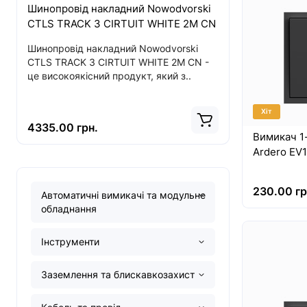
Шинопровід накладний Nowodvorski
Світодіод
CTLS TRACK 3 CIRTUIT WHITE 2M CN
ITAKA LED
CN
Шинопровід накладний Nowodvorski
CTLS TRACK 3 CIRTUIT WHITE 2M CN -
Опис Світо
це високоякісний продукт, який з..
CL ITAKA L
CN Купуйте 
Хіт
4335.00 грн.
2583.00 г
Вимикач 1
Ardero EV1
230.00 гр
Автоматичні вимикачі та модульне
обладнання
Інструменти
Заземлення та блискавкозахист