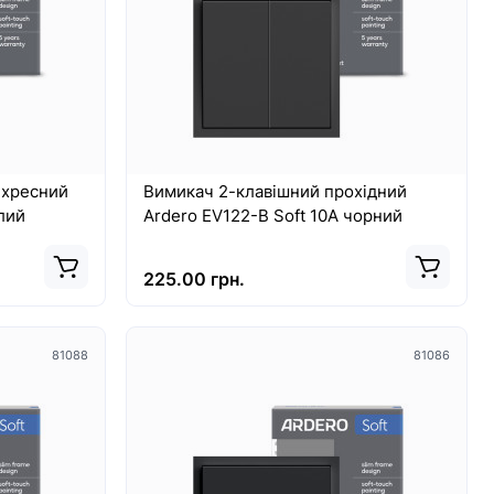
ехресний
Вимикач 2-клавішний прохідний
ілий
Ardero EV122-B Soft 10А чорний
225.00 грн.
81088
81086