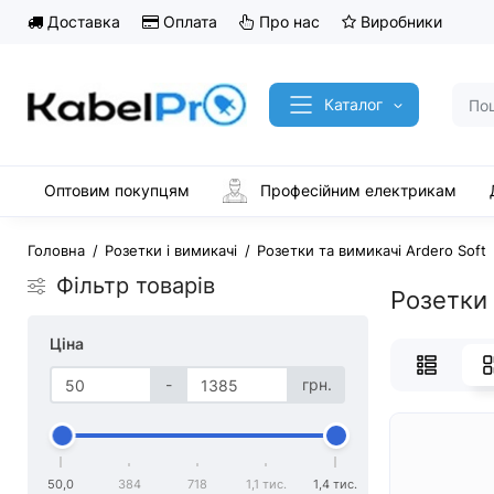
Доставка
Оплата
Про нас
Виробники
Каталог
Оптовим покупцям
Професійним електрикам
Головна
Розетки і вимикачі
Розетки та вимикачі Ardero Soft
Фільтр товарів
Розетки 
Ціна
-
грн.
50,0
384
718
1,1 тис.
1,4 тис.