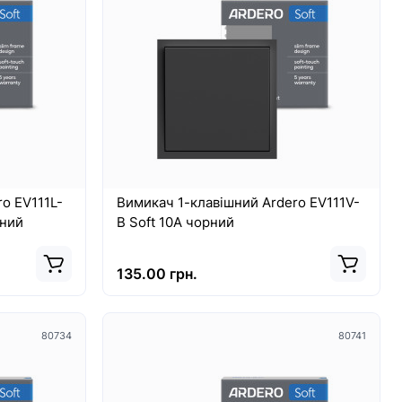
8493
10214
o EV111L-
Вимикач 1-клавішний Ardero EV111V-
рний
B Soft 10А чорний
135.00 грн.
Хіт
80734
80741
Top
New