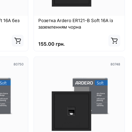
t 16А без
Розетка Ardero ER121-B Soft 16А із
заземленням чорна
155.00 грн.
80750
80748