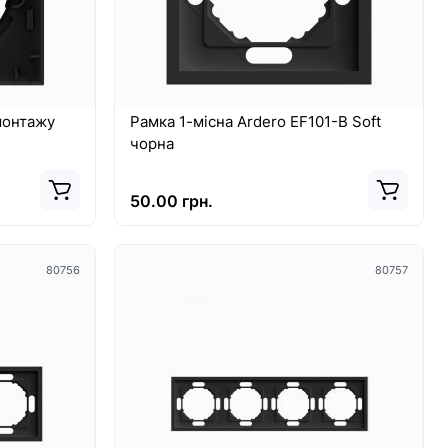
монтажу
Рамка 1-місна Ardero EF101-B Soft
й
чорна
50.00 грн.
80756
80757