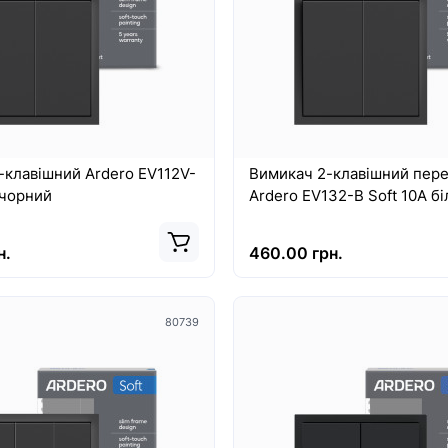
-клавішний Ardero EV112V-
Вимикач 2-клавішний пер
 чорний
Ardero EV132-B Soft 10А б
н.
460.00 грн.
80739