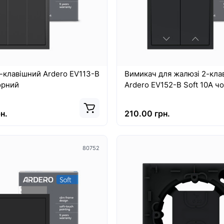
-клавішний Ardero EV113-B
Вимикач для жалюзі 2-кла
орний
Ardero EV152-B Soft 10А ч
н.
210.00 грн.
80752