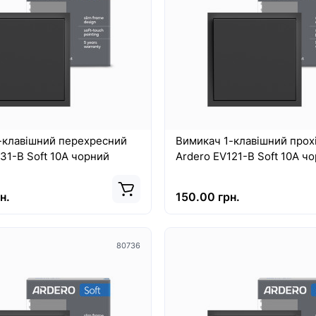
на панель Nowodvorski CL
Абажур Nowodvorski CAM
 40W, 3000K, 100° WHITE
CONE L V NB/G PL
Абажур Nowodvorski CAME
L V NB/G PL - це стильний та
діодна панель Nowodvorski
функціональний декоративни
ED 40W, 3000K, 100° WHITE
я..
високоякісні світ..
рн.
10767.00 грн.
-клавішний перехресний
Вимикач 1-клавішний прох
31-B Soft 10А чорний
Ardero EV121-B Soft 10А ч
н.
150.00 грн.
80736