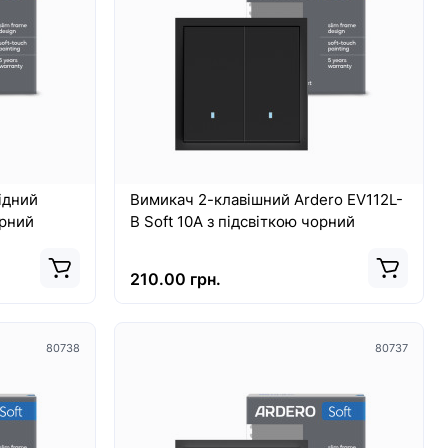
ELEON
Лінійний світильник Nowodvorski CL
OFFICE PRO LED 150, 40W, 4000K
BLACK PL
LEON CONE
Корпоративне освітлення ніколи не було
й елемент,
таким стильним і ефективним, як зараз,
завдяки лінійному світ..
15934.00 грн.
ідний
Вимикач 2-клавішний Ardero EV112L-
орний
B Soft 10А з підсвіткою чорний
210.00 грн.
80738
80737