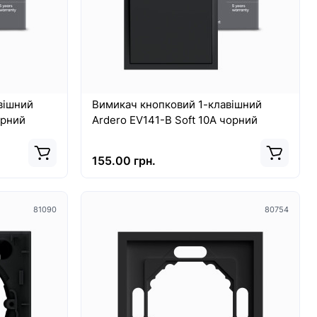
вішний
Вимикач кнопковий 1-клавішний
орний
Ardero EV141-B Soft 10А чорний
155.00 грн.
81090
80754