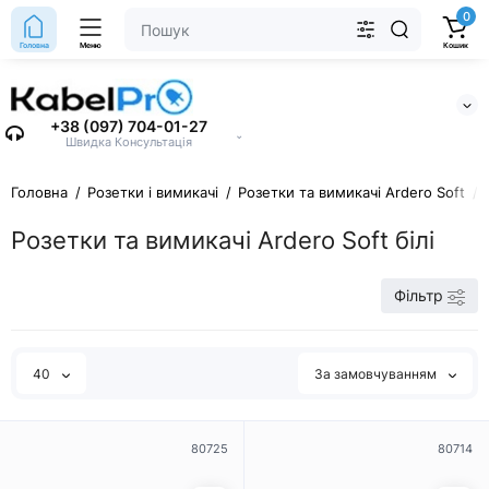
0
Головна
Меню
Кошик
+38 (097) 704-01-27
⌄
Швидка Консультація
Головна
Розетки і вимикачі
Розетки та вимикачі Ardero Soft
Розетки та вимикачі Ardero Soft білі
Фільтр
40
За замовчуванням
80725
80714