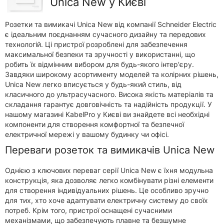
Unica New у Києві
Розетки та вимикачі Unica New від компанії Schneider Electric
є ідеальним поєднанням сучасного дизайну та передових
технологій. Ці пристрої розроблені для забезпечення
максимальної безпеки та зручності у використанні, що
робить їх відмінним вибором для будь-якого інтер'єру.
Завдяки широкому асортименту моделей та колірних рішень,
Unica New легко вписується у будь-який стиль, від
класичного до ультрасучасного. Висока якість матеріалів та
складання гарантує довговічність та надійність продукції. У
нашому магазині KabelPro у Києві ви знайдете всі необхідні
компоненти для створення комфортної та безпечної
електричної мережі у вашому будинку чи офісі.
Переваги розеток та вимикачів Unica New
Однією з ключових переваг серії Unica New є їхня модульна
конструкція, яка дозволяє легко комбінувати різні елементи
для створення індивідуальних рішень. Це особливо зручно
для тих, хто хоче адаптувати електричну систему до своїх
потреб. Крім того, пристрої оснащені сучасними
механізмами, що забезпечують плавне та безшумне