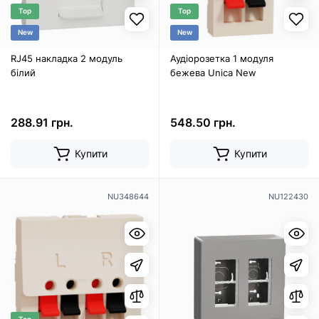
Top
Top
New
New
RJ45 накладка 2 модуль
Аудіорозетка 1 модуля
білий
бежева Unica New
288.91 грн.
548.50 грн.
Купити
Купити
NU348644
NU122430