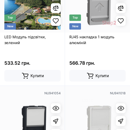
Top
Top
New
New
LED Модуль підсвітки,
RJ45 накладка 1 модуль
зелений
алюміній
533.52 грн.
566.78 грн.
Купити
Купити
NU941054
NU941018