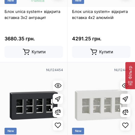
New
New
Блок unica system+ відкрита
Блок unica system+ відкрита
вставка 3х2 антрацит
вставка 4х2 алюміній
3680.35 грн.
4291.25 грн.
Купити
Купити
Фільтр
NU124454
NU124418
New
New