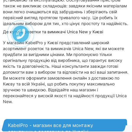
також не викликає складнощів: завдяки якісним матеріалам
вони легко очищаються від забруднень і зберігають свій
первісний вигляд протягом тривалого часу. Це робить їх
ідеальним вибором для тих, хто цінує простоту та надійність.
Де купити розетки та вимикачі Unica New у Києві
У магазині KabelPro у Києві представлений широкий
асортимент розеток та вимикачів Unica New, які ви можете
придбати за вигідними цінами. Ми пропонуємо тільки
оригінальну продукцію від виробника, що гарантує високу
якість та довговічність. Наші консультанти завжди готові
допомогти вам з вибором та відповісти на всі ваші запитання.
Ви можете оформити замовлення онлайн з доставкою по
Києву та всій Україні, що робить покупку максимально
зручною та швидкою. Відвідайте наш магазин і
переконайтеся у високій якості та надійності продукції Unica
New.
KabelPro - магазин все для монтажу
електрики з доставкою по Україні