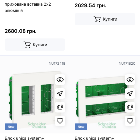
прихована вставка 2х2
2629.54 грн.
алюміній
Купити
2680.08 грн.
Купити
NU172418
NU171820
New
New
Блок unica system+
Блок unica system+