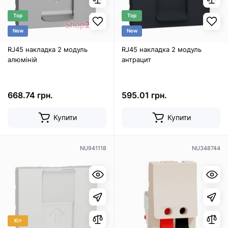
Top
Top
New
New
RJ45 накладка 2 модуль
RJ45 накладка 2 модуль
алюміній
антрацит
668.74 грн.
595.01 грн.
Купити
Купити
NU941118
NU348744
Хіт