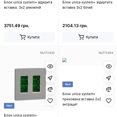
Блок unica system+ відкрита
Блок unica system+ відкртита
вставка. 3х2 алюміній
вставка 3х2 білий
3751.49 грн.
2104.13 грн.
Купити
Купити
NU172430
NU172454
New
Блок unica system+
прихована вставка 2х2
антрацит
New
Блок unica system+