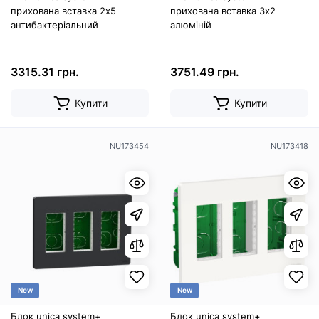
прихована вставка 2х5
прихована вставка 3х2
антибактеріальний
алюміній
3315.31 грн.
3751.49 грн.
Купити
Купити
NU173454
NU173418
New
New
Блок unica system+
Блок unica system+