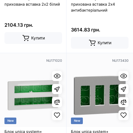
прихована вставка 2х2 білий
прихована вставка 2х4
антибактеріальний
2104.13 грн.
3614.83 грн.
Купити
Купити
NU171020
NU173430
New
New
Блок unica system+
Блок unica system+