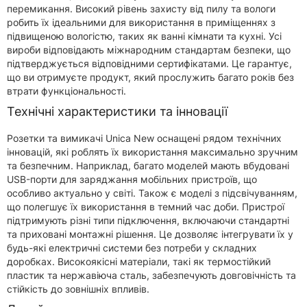
перемикання. Високий рівень захисту від пилу та вологи
робить їх ідеальними для використання в приміщеннях з
підвищеною вологістю, таких як ванні кімнати та кухні. Усі
вироби відповідають міжнародним стандартам безпеки, що
підтверджується відповідними сертифікатами. Це гарантує,
що ви отримуєте продукт, який прослужить багато років без
втрати функціональності.
Технічні характеристики та інновації
Розетки та вимикачі Unica New оснащені рядом технічних
інновацій, які роблять їх використання максимально зручним
та безпечним. Наприклад, багато моделей мають вбудовані
USB-порти для заряджання мобільних пристроїв, що
особливо актуально у світі. Також є моделі з підсвічуванням,
що полегшує їх використання в темний час доби. Пристрої
підтримують різні типи підключення, включаючи стандартні
та приховані монтажні рішення. Це дозволяє інтегрувати їх у
будь-які електричні системи без потреби у складних
доробках. Високоякісні матеріали, такі як термостійкий
пластик та нержавіюча сталь, забезпечують довговічність та
стійкість до зовнішніх впливів.