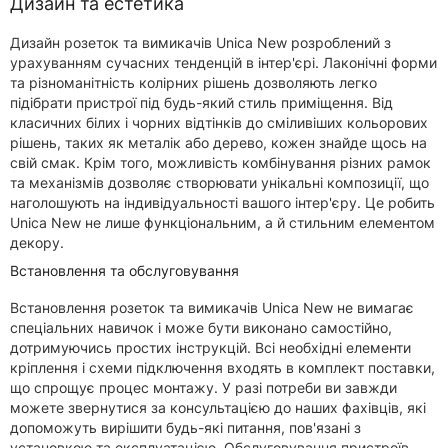
Дизайн та естетика
Дизайн розеток та вимикачів Unica New розроблений з
урахуванням сучасних тенденцій в інтер'єрі. Лаконічні форми
та різноманітність колірних рішень дозволяють легко
підібрати пристрої під будь-який стиль приміщення. Від
класичних білих і чорних відтінків до сміливіших кольорових
рішень, таких як металік або дерево, кожен знайде щось на
свій смак. Крім того, можливість комбінування різних рамок
та механізмів дозволяє створювати унікальні композиції, що
наголошують на індивідуальності вашого інтер'єру. Це робить
Unica New не лише функціональним, а й стильним елементом
декору.
Встановлення та обслуговування
Встановлення розеток та вимикачів Unica New не вимагає
спеціальних навичок і може бути виконано самостійно,
дотримуючись простих інструкцій. Всі необхідні елементи
кріплення і схеми підключення входять в комплект поставки,
що спрощує процес монтажу. У разі потреби ви завжди
можете звернутися за консультацією до наших фахівців, які
допоможуть вирішити будь-які питання, пов'язані з
установкою та експлуатацією. Обслуговування пристроїв