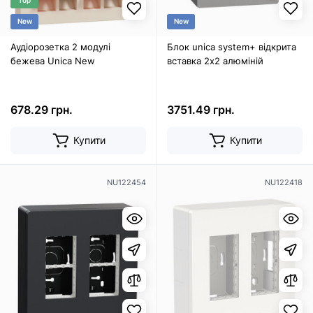
Top
New
New
Аудіорозетка 2 модулі
Блок unica system+ відкрита
бежева Unica New
вставка 2х2 алюміній
678.29 грн.
3751.49 грн.
Купити
Купити
NU122454
NU122418