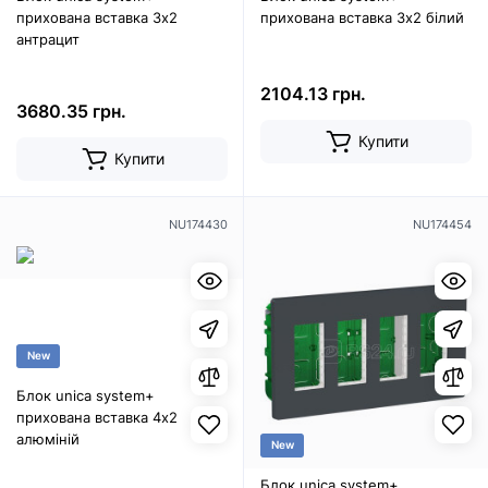
прихована вставка 3х2
прихована вставка 3х2 білий
антрацит
2104.13 грн.
3680.35 грн.
Купити
Купити
NU174430
NU174454
New
Блок unica system+
прихована вставка 4х2
алюміній
New
Блок unica system+