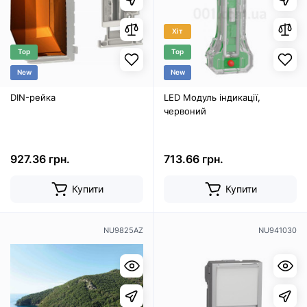
Хіт
Top
Top
New
New
DIN-рейка
LED Модуль індикації,
червоний
927.36 грн.
713.66 грн.
Купити
Купити
NU9825AZ
NU941030