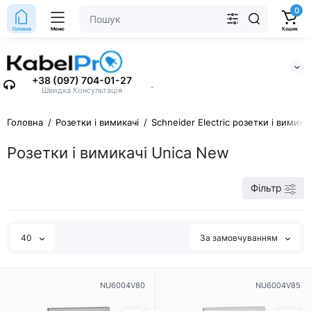
0
Головна
Меню
Кошик
+38 (097) 704-01-27
⌄
Швидка Консультація
Головна
Розетки і вимикачі
Schneider Electric розетки і вимика
Розетки і вимикачі Unica New
Фільтр
40
За замовчуванням
NU6004V80
NU6004V85