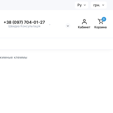
Ру
грн.
0
+38 (097) 704-01-27
⌄
Швидка Консультація
Кабинет
Корзина
жимные клеммы