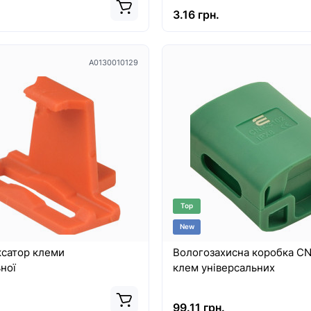
3.16 грн.
A0130010129
Top
New
ксатор клеми
Вологозахисна коробка C
ної
клем універсальних
99.11 грн.