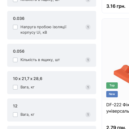
3.16 грн.
0.036
Напруга пробою ізоляції
1
корпусу Uі, кВ
0.056
Кількість в ящику, шт
1
10 х 21,7 х 28,6
Top
Вага, кг
1
New
DF-222 Фі
12
універсаль
Вага, кг
1
2.79 грн.