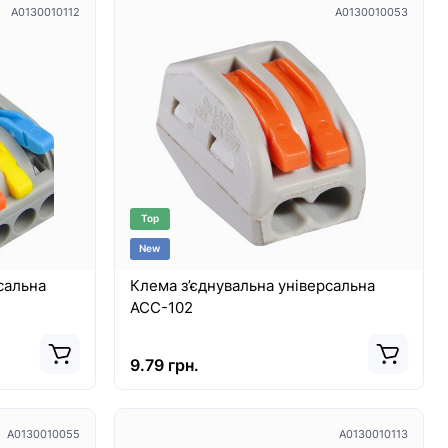
A0130010112
A0130010053
Top
New
сальна
Клема з’єднувальна універсальна
АСС-102
9.79 грн.
A0130010055
A0130010113