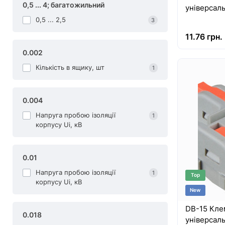
0,5 ... 4; багатожильний
універсаль
0,5 ... 2,5
3
11.76 грн.
0.002
Кількість в ящику, шт
1
0.004
Напруга пробою ізоляції
1
корпусу Uі, кВ
0.01
Напруга пробою ізоляції
1
Top
корпусу Uі, кВ
New
DB-15 Кле
0.018
універсаль