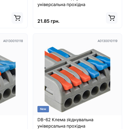
універсальна прохідна
21.85 грн.
A0130010118
A0130010119
New
DB-62 Клема з’єднувальна
універсальна прохідна