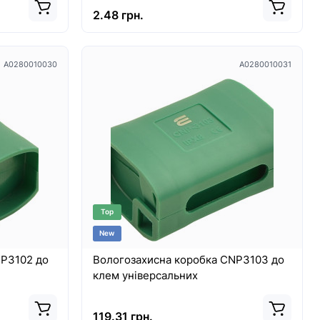
2.48 грн.
A0280010030
A0280010031
Top
New
NP3102 до
Вологозахисна коробка CNP3103 до
клем універсальних
119.31 грн.