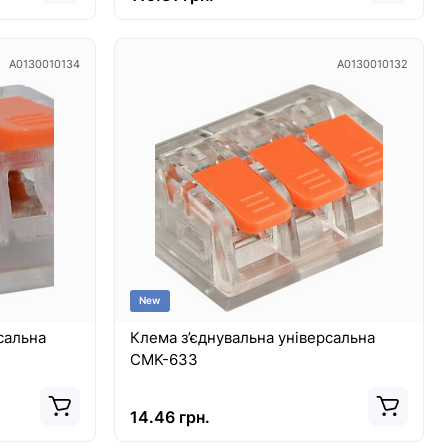
A0130010134
A0130010132
New
сальна
Клема з’єднувальна універсальна
CMK-633
14.46 грн.