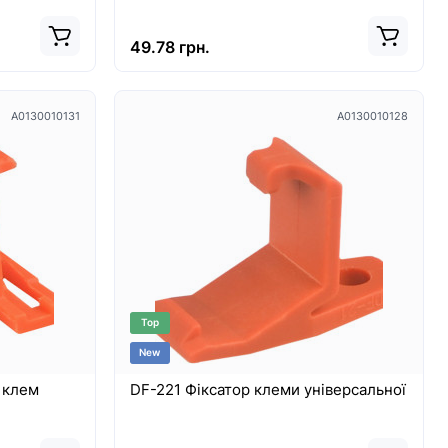
49.78 грн.
A0130010131
A0130010128
Top
New
 клем
DF-221 Фіксатор клеми універсальної