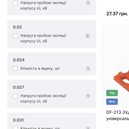
Напруга пробою ізоляції
1
корпусу Uі, кВ
27.37 грн.
0.02
Напруга пробою ізоляції
2
корпусу Uі, кВ
0.024
Кількість в ящику, шт
1
0.027
Top
Напруга пробою ізоляції
1
корпусу Uі, кВ
New
DF-213 З’
універсал
0.031
Кількість в ящику, шт
1