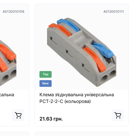
A0130010109
A0130010111
Top
New
сальна
Клема з’єднувальна універсальна
PCT-2-2-С (кольорова)
21.63 грн.