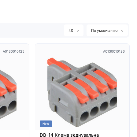
40
По умолчанию
A0130010125
A0130010126
New
DB-14 Клема з’єднувальна