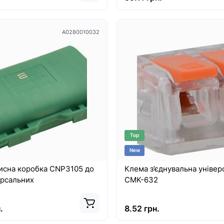
A0280010032
Top
New
исна коробка CNP3105 до
Клема з’єднувальна універ
ерсальних
CMK-632
.
8.52 грн.