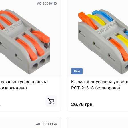
A0130010110
New
нувальна універсальна
Клема з’єднувальна універ
помаранчева)
PCT-2-3-С (кольорова)
.
26.76 грн.
A0130010054