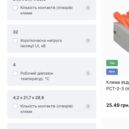
Кількість контактів (отворів)
1
клеми
32
Короткочасна напруга
1
ізоляції Ui, кВ
Top
4
New
Робочий діапазон
1
температур, °С
Клема з’єд
PCT-2-3 (
4,2 х 21,7 х 28,6
25.49 грн
Кількість контактів (отворів)
1
клеми