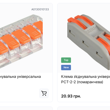
A0130010133
Top
New
нувальна універсальна
Клема з’єднувальна універ
PCT-2-2 (помаранчева)
20.93 грн.