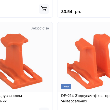
33.54 грн.
A0130010130
New
єднувач клем
DF-214 З’єднувач-фіксатор
ьних
універсальних