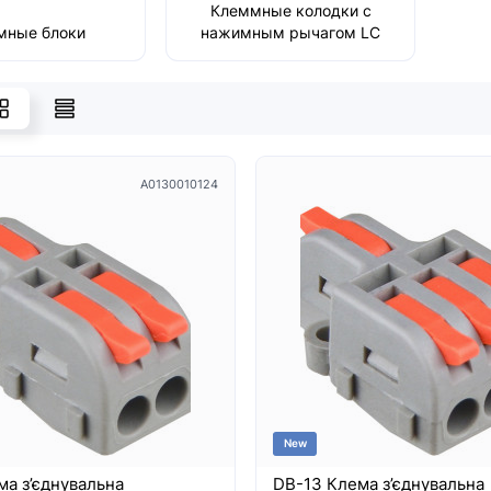
Клеммные колодки с
мные блоки
нажимным рычагом LC
A0130010124
New
ма з’єднувальна
DB-13 Клема з’єднувальна