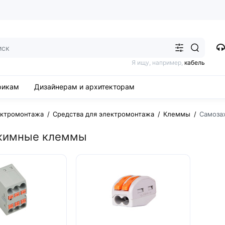
Я ищу, например,
кабель
рикам
Дизайнерам и архитекторам
ектромонтажа
Средства для электромонтажа
Клеммы
Самоза
жимные клеммы