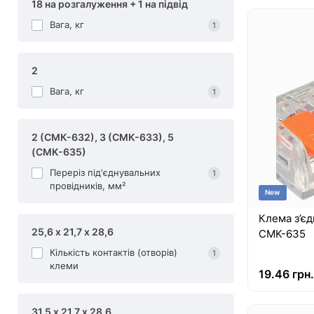
18 на розгалуження + 1 на підвід
Вага, кг
1
2
Вага, кг
1
2 (СМК-632), 3 (СМК-633), 5
(СМК-635)
Переріз під'єднувальних
1
провідників, мм²
New
Клема з’єд
25,6 х 21,7 х 28,6
CMK-635
Кількість контактів (отворів)
1
клеми
19.46 грн.
31,5 х 21,7 х 28,6