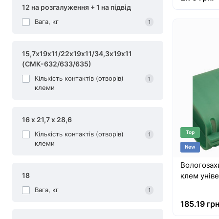
12 на розгалуження + 1 на підвід
Вага, кг
1
15,7х19х11/22х19х11/34,3х19х11
(СМК-632/633/635)
Кількість контактів (отворів)
1
клеми
16 х 21,7 х 28,6
Top
Кількість контактів (отворів)
1
клеми
New
Вологозах
18
клем унів
Вага, кг
1
185.19 грн