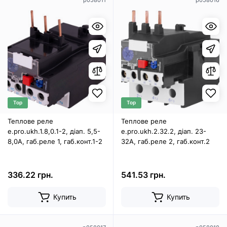
p058011
p058016
Top
Top
Теплове реле
Теплове реле
e.pro.ukh.1.8,0.1-2, діап. 5,5-
e.pro.ukh.2.32.2, діап. 23-
8,0А, габ.реле 1, габ.конт.1-2
32А, габ.реле 2, габ.конт.2
336.22 грн.
541.53 грн.
Купить
Купить