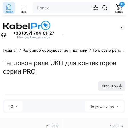
0
Главная
Меню
Корзина
+38 (097) 704-01-27
⌄
Швидка Консультація
Главная
Релейное оборудование и датчики
Тепловые реле
Тепловое реле UKH для контакторов
серии PRO
Фильтр
40
По умолчанию
p058001
p058002