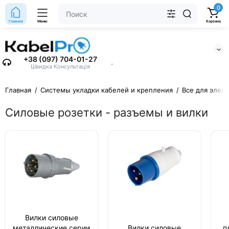
0
Главная
Меню
Корзина
+38 (097) 704-01-27
⌄
Швидка Консультація
Главная
Системы укладки кабелей и крепления
Все для элек
Силовые розетки - разъемы и вилки
Вилки силовые
металлические серии
Вилки силовые
п