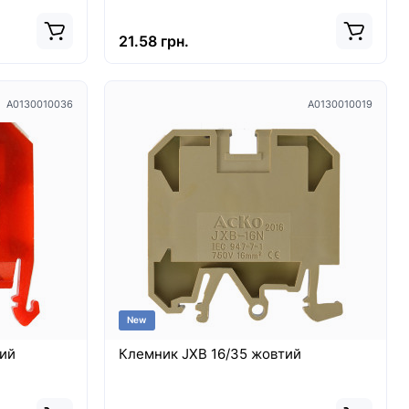
21.58 грн.
A0130010036
A0130010019
New
ний
Клемник JXB 16/35 жовтий