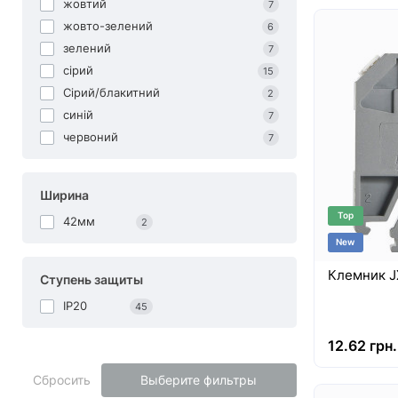
жовтий
7
жовто-зелений
6
зелений
7
сірий
15
Сірий/блакитний
2
синій
7
червоний
7
Ширина
Top
42мм
2
New
Клемник JX
Ступень защиты
IP20
45
12.62 грн.
Сбросить
Выберите фильтры