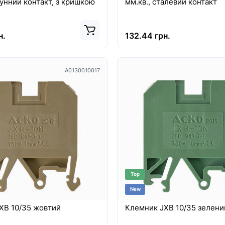
тунний контакт, з кришкою
мм.кв., сталевий контакт
н.
132.44 грн.
A0130010017
Top
New
XB 10/35 жовтий
Клемник JXB 10/35 зелени