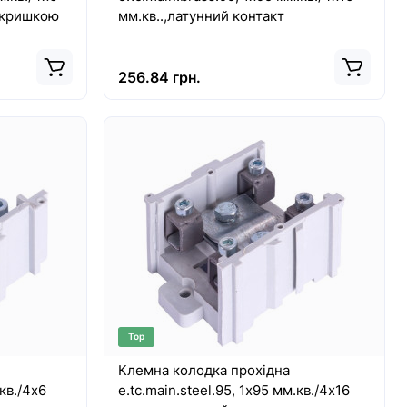
з кришкою
мм.кв..,латунний контакт
256.84 грн.
Top
Клемна колодка прохідна
.кв./4х6
e.tc.main.steel.95, 1х95 мм.кв./4х16