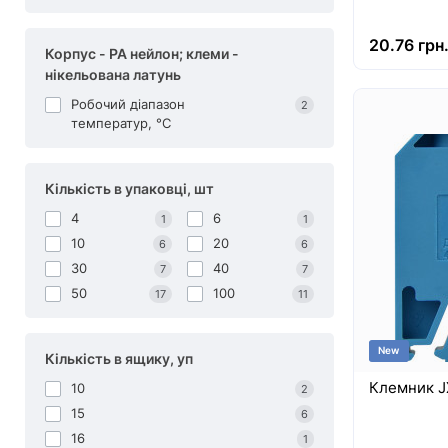
20.76 грн
Корпус - PA нейлон; клеми -
нікельована латунь
Робочий діапазон
2
температур, °С
Кількість в упаковці, шт
4
6
1
1
10
20
6
6
30
40
7
7
50
100
17
11
New
Кількість в ящику, уп
Клемник J
10
2
15
6
16
1