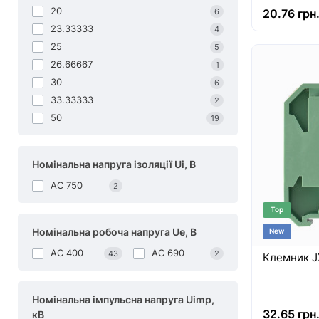
20
6
20.76 грн
23.33333
4
25
5
26.66667
1
30
6
33.33333
2
50
19
Номінальна напруга ізоляції Ui, В
АС 750
2
Top
Номінальна робоча напруга Ue, В
New
AC 400
AC 690
43
2
Клемник J
Номінальна імпульсна напруга Uimp,
32.65 грн
кВ