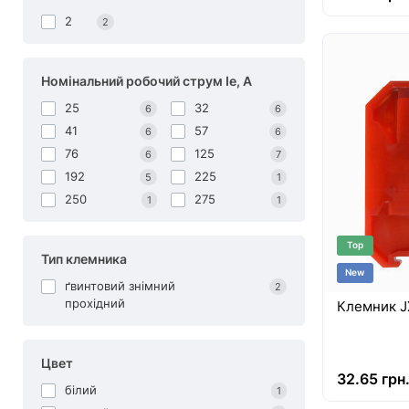
2
2
Номінальний робочий струм Ie, A
25
32
6
6
41
57
6
6
76
125
6
7
192
225
5
1
250
275
1
1
Top
Тип клемника
New
ґвинтовий знімний
2
прохідний
Клемник J
Цвет
32.65 грн
білий
1