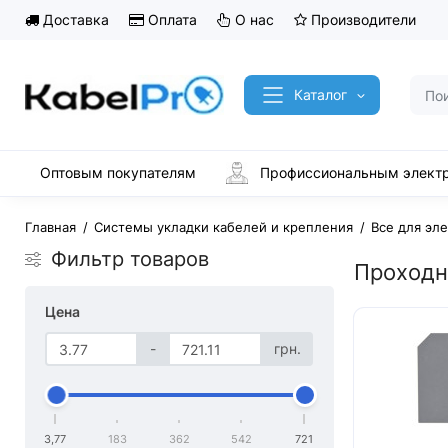
Доставка
Оплата
О нас
Производители
Каталог
Оптовым покупателям
Профиссиональным элект
Главная
Системы укладки кабелей и крепления
Все для эл
Фильтр товаров
Проход
Цена
-
грн.
3,77
183
362
542
721