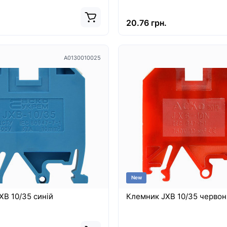
.
20.76 грн.
A0130010025
New
XB 10/35 синій
Клемник JXB 10/35 черво