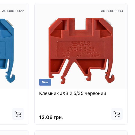
A0130010022
A0130010033
New
Клемник JXB 2,5/35 червоний
12.06 грн.