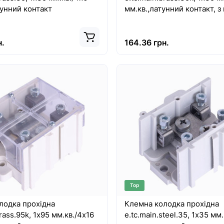
тунний контакт
мм.кв.,латунний контакт, 
н.
164.36 грн.
Top
лодка прохідна
Клемна колодка прохідна
rass.95k, 1х95 мм.кв./4х16
e.tc.main.steel.35, 1х35 мм