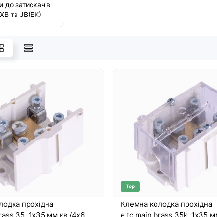
и до затискачів
JXB та JB(EK)
Top
лодка прохідна
Клемна колодка прохідна
brass.35, 1х35 мм.кв./4х6
e.tc.main.brass.35k, 1х35 м