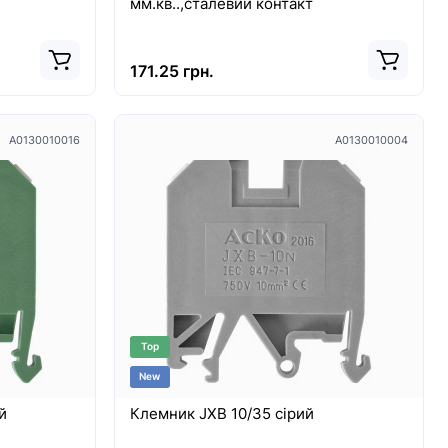
мм.кв..,сталевий контакт
171.25 грн.
A0130010016
A0130010004
Top
New
й
Клемник JXB 10/35 сірий