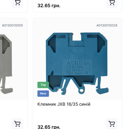
32.65 грн.
A0130010005
A0130010026
Top
New
Клемник JXB 16/35 синій
32.65 грн.