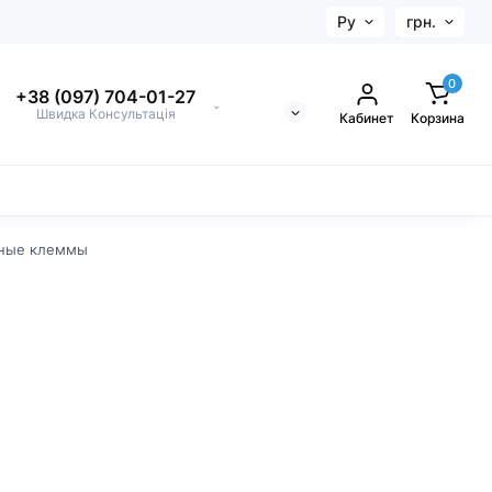
Ру
грн.
0
+38 (097) 704-01-27
⌄
Швидка Консультація
Кабинет
Корзина
ные клеммы