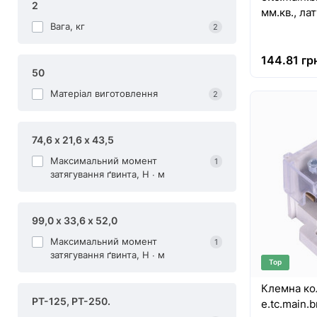
2
мм.кв., ла
Вага, кг
2
144.81 гр
50
Матеріал виготовлення
2
74,6 х 21,6 х 43,5
Максимальний момент
1
затягування ґвинта, Н ∙ м
99,0 х 33,6 х 52,0
Максимальний момент
1
затягування ґвинта, Н ∙ м
Top
Клемна ко
PТ-125, PТ-250.
e.tc.main.b