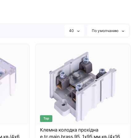
40
По умолчанию
Top
Клемна колодка прохідна
м.кв./4х6
e.tc.main.brass.95, 1х95 мм.кв./4х16