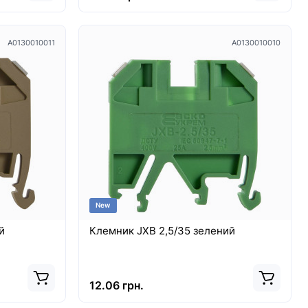
A0130010011
A0130010010
New
й
Клемник JXB 2,5/35 зелений
12.06 грн.