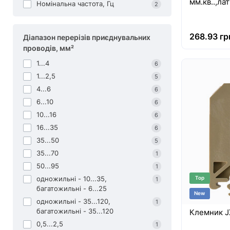
мм.кв..,ла
Номінальна частота, Гц
2
268.93 гр
Діапазон перерізів приєднувальних
проводів, мм²
1...4
6
1...2,5
5
4...6
6
6...10
6
10...16
6
16...35
6
35...50
5
35...70
1
50...95
1
одножильні - 10...35,
Top
1
багатожильні - 6...25
New
одножильні - 35...120,
1
багатожильні - 35...120
Клемник J
0,5...2,5
1