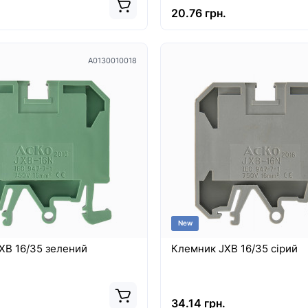
.
20.76 грн.
A0130010018
New
XB 16/35 зелений
Клемник JXB 16/35 сірий
.
34.14 грн.