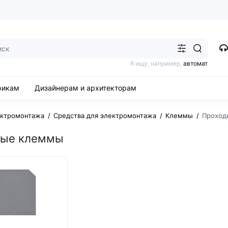
Я ищу, например,
автомат
рикам
Дизайнерам и архитекторам
ектромонтажа
Средства для электромонтажа
Клеммы
Проход
ные клеммы