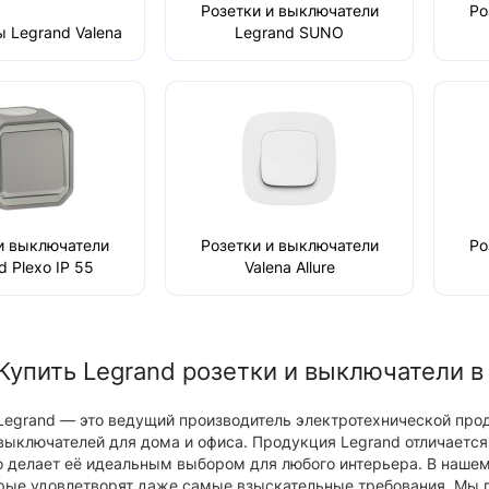
Розетки и выключатели
Ро
 Legrand Valena
Legrand SUNO
8460
и выключатели
Розетки и выключатели
Ро
d Plexo IP 55
Valena Allure
Купить Legrand розетки и выключатели в
Хит
Legrand — это ведущий производитель электротехнической прод
Top
выключателей для дома и офиса. Продукция Legrand отличает
о делает её идеальным выбором для любого интерьера. В нашем
New
рые удовлетворят даже самые взыскательные требования. Мы п