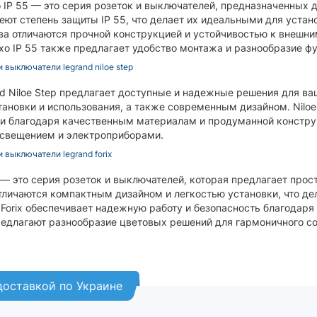
o IP 55 — это серия розеток и выключателей, предназначенных
еют степень защиты IP 55, что делает их идеальными для устан
ва отличаются прочной конструкцией и устойчивостью к внешн
exo IP 55 также предлагает удобство монтажа и разнообразие 
и выключатели legrand niloe step
d Niloe Step предлагает доступные и надежные решения для ва
тановки и использования, а также современным дизайном. Niloe
ти благодаря качественным материалам и продуманной констр
освещением и электроприборами.
и выключатели legrand forix
x — это серия розеток и выключателей, которая предлагает про
тличаются компактным дизайном и легкостью установки, что де
Forix обеспечивает надежную работу и безопасность благодар
едлагают разнообразие цветовых решений для гармоничного со
 доставкой по Украине