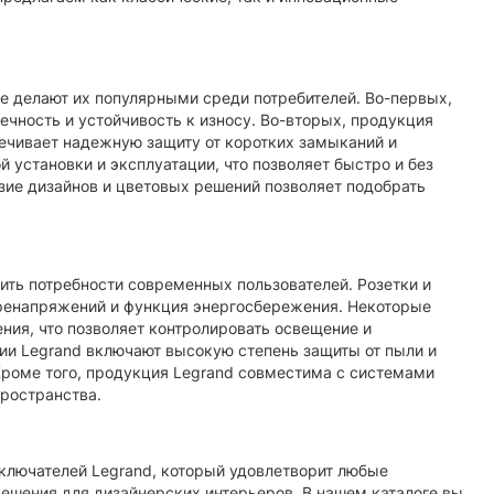
ELEON
Линейный светильник Nowodvorski
CL OFFICE PRO LED 150, 40W, 4000K
BLACK PL
LEON CONE
 делают их популярными среди потребителей. Во-первых,
Линейный светильник Nowodvorski CL
ечность и устойчивость к износу. Во-вторых, продукция
 которое
OFFICE PRO LED 150, 40W, 4000K
ечивает надежную защиту от коротких замыканий и
BLACK PL - это качественный и стил..
й установки и эксплуатации, что позволяет быстро и без
зие дизайнов и цветовых решений позволяет подобрать
15934.00 грн.
ить потребности современных пользователей. Розетки и
ренапряжений и функция энергосбережения. Некоторые
ия, что позволяет контролировать освещение и
ии Legrand включают высокую степень защиты от пыли и
 Кроме того, продукция Legrand совместима с системами
ространства.
ыключателей Legrand, который удовлетворит любые
ешения для дизайнерских интерьеров. В нашем каталоге вы