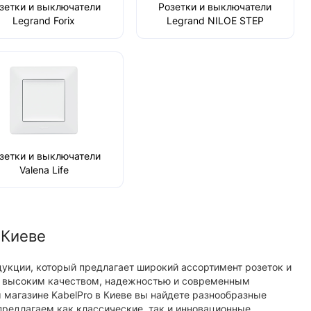
зетки и выключатели
Розетки и выключатели
Legrand Forix
Legrand NILOE STEP
8493
10214
зетки и выключатели
Valena Life
 Киеве
Хит
укции, который предлагает широкий ассортимент розеток и
Top
ся высоким качеством, надежностью и современным
 магазине KabelPro в Киеве вы найдете разнообразные
New
редлагаем как классические, так и инновационные