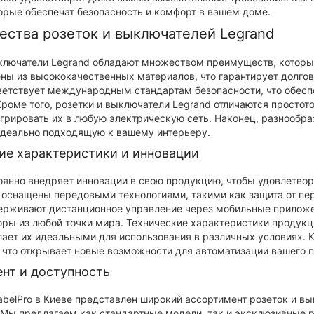
ная панель Nowodvorski
Абажур Nowodvorski CAM
орые обеспечат безопасность и комфорт в вашем доме.
ED 40W, 3000K, 100°
CONE LV NB/G PL
ства розеток и выключателей Legrand
Абажур Nowodvorski CAME
ключатели Legrand обладают множеством преимуществ, которые
LV NB/G PL - это стильное и
ая панель Nowodvorski CL
ены из высококачественных материалов, что гарантирует долгов
функциональное освещение,
40W, 3000K, 100° WHITE CN
ветствует международным стандартам безопасности, что обесп
стане..
ет собой качественн..
Кроме того, розетки и выключатели Legrand отличаются простото
грировать их в любую электрическую сеть. Наконец, разнообра
рн.
10767.00 грн.
идеально подходящую к вашему интерьеру.
ие характеристики и инновации
оянно внедряет инновации в свою продукцию, чтобы удовлетвор
оснащены передовыми технологиями, такими как защита от пе
рживают дистанционное управление через мобильные приложен
ры из любой точки мира. Технические характеристики продукц
елает их идеальными для использования в различных условиях.
 что открывает новые возможности для автоматизации вашего п
нт и доступность
abelPro в Киеве представлен широкий ассортимент розеток и в
 Мы предлагаем как стандартные модели, так и эксклюзивные р