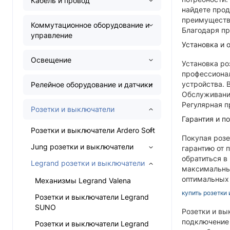
Кабель и провод
найдете прод
преимущества
Коммутационное оборудование и
Благодаря пр
управление
Установка и 
Освещение
Установка ро
профессионал
устройства. 
Релейное оборудование и датчики
Обслуживание
Регулярная п
Розетки и выключатели
Гарантия и п
Розетки и выключатели Ardero Soft
Покупая розе
Jung розетки и выключатели
гарантию от 
обратиться в
Legrand розетки и выключатели
максимальный
оптимальных 
Механизмы Legrand Valena
купить розетки
Розетки и выключатели Legrand
SUNO
Розетки и вы
подключение 
Розетки и выключатели Legrand