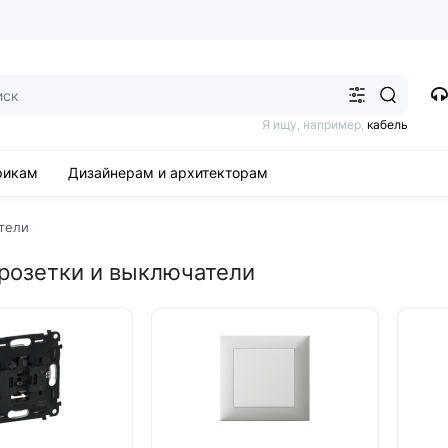
Я ищу, например,
кабель
рикам
Дизайнерам и архитекторам
атели
 розетки и выключатели