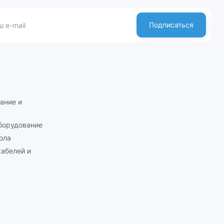
Подписаться
ание и
борудование
ола
абелей и