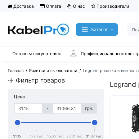
Доставка
Оплата
О нас
Производители
Каталог
Оптовым покупателям
Профиссиональным элект
Главная
Розетки и выключатели
Legrand розетки и выключ
Фильтр товаров
Legrand
Цена
-
грн.
31,15
7,79 тыс.
15,55 тыс.
23,31 тыс.
31,07 тыс.