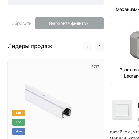
Механизмы
Сбросить
Выберите фильтры
Лидеры продаж
8717
Розетки 
Legran
Хит
Хит
Top
Top
дизайном, чт
New
New
модели, кото