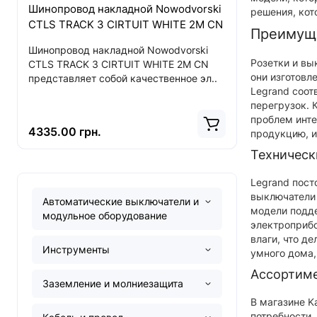
Шинопровод накладной Nowodvorski
Светодиод
решения, кот
CTLS TRACK 3 CIRTUIT WHITE 2M CN
CL ITAKA L
Преимуще
WHITE CN
Шинопровод накладной Nowodvorski
Розетки и вы
CTLS TRACK 3 CIRTUIT WHITE 2M CN
Светодиодн
они изготовл
представляет собой качественное эл..
ITAKA LED 
Legrand соот
представля
перегрузок. 
проблем инте
4335.00 грн.
2583.00 г
продукцию, 
Техническ
Legrand пост
выключатели 
Автоматические выключатели и
модели подде
модульное оборудование
электроприбо
влаги, что д
Инструменты
умного дома,
Ассортиме
Заземление и молниезащита
В магазине K
потребности.