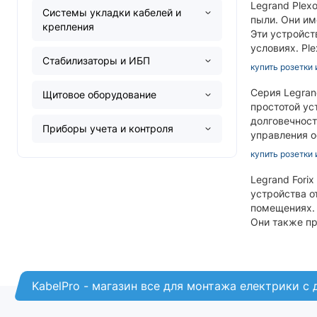
Legrand Plex
Системы укладки кабелей и
пыли. Они им
крепления
Эти устройст
условиях. Pl
Стабилизаторы и ИБП
купить розетки 
Серия Legran
Щитовое оборудование
простотой ус
долговечнос
Приборы учета и контроля
управления 
купить розетки 
Legrand Fori
устройства о
помещениях. 
Они также пр
KabelPro - магазин все для монтажа електрики с