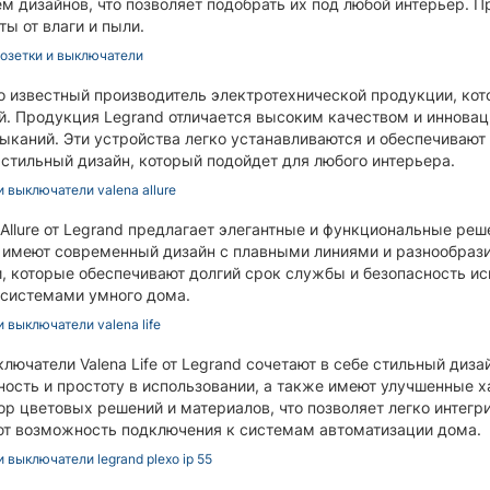
м дизайнов, что позволяет подобрать их под любой интерьер. 
ты от влаги и пыли.
розетки и выключатели
о известный производитель электротехнической продукции, кот
. Продукция Legrand отличается высоким качеством и инновац
ыканий. Эти устройства легко устанавливаются и обеспечивают
стильный дизайн, который подойдет для любого интерьера.
и выключатели valena allure
 Allure от Legrand предлагает элегантные и функциональные реш
 имеют современный дизайн с плавными линиями и разнообра
 которые обеспечивают долгий срок службы и безопасность исп
 системами умного дома.
и выключатели valena life
ключатели Valena Life от Legrand сочетают в себе стильный ди
ость и простоту в использовании, а также имеют улучшенные ха
р цветовых решений и материалов, что позволяет легко интегри
т возможность подключения к системам автоматизации дома.
и выключатели legrand plexo ip 55