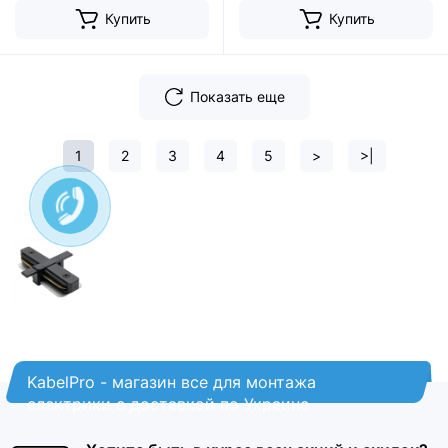
Купить
Купить
Показать еще
1
2
3
4
5
>
>|
KabelPro - магазин все для монтажа
електрики с доставкой по Украине