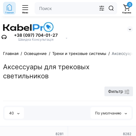
0
Главная
Меню
Корзина
+38 (097) 704-01-27
⌄
Швидка Консультація
Главная
Освещение
Треки и трековые системы
Аксессуары
Аксессуары для трековых
светильников
Фильтр
40
По умолчанию
8281
8282