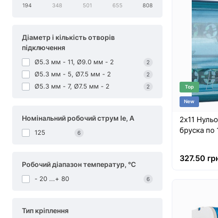
194
348
501
655
808
Діаметр і кількість отворів
підключення
Ø5.3 мм - 11, Ø9.0 мм - 2
2
Ø5.3 мм - 5, Ø7.5 мм - 2
2
Ø5.3 мм - 7, Ø7.5 мм - 2
2
Top
New
Номінальний робочий струм Ie, A
2х11 Нульо
бруска по 
125
6
327.50 гр
Робочий діапазон температур, °С
- 20 ...+ 80
6
Тип кріплення