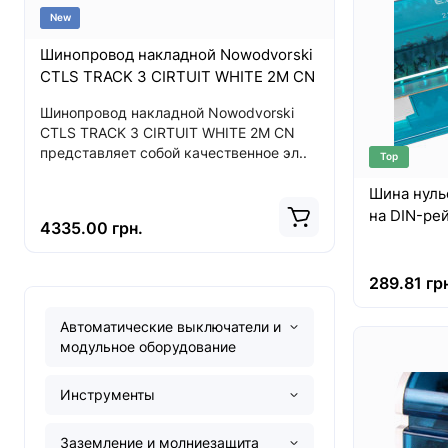
New
New
Шинопровод накладной Nowodvorski
Светодиод
CTLS TRACK 3 CIRTUIT WHITE 2M CN
CL ITAKA L
WHITE CN
Шинопровод накладной Nowodvorski
CTLS TRACK 3 CIRTUIT WHITE 2M CN
Светодиодн
представляет собой качественное эл..
ITAKA LED 
Top
представля
Шина нульо
на DIN-ре
4335.00 грн.
2583.00 г
289.81 гр
Автоматические выключатели и
модульное оборудование
Инструменты
Заземление и молниезащита