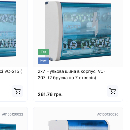
Top
New
і VC-215 (
2х7 Нульова шина в корпусі VC-
207 (2 бруска по 7 отворів)
261.76 грн.
A0150120022
A0150120020