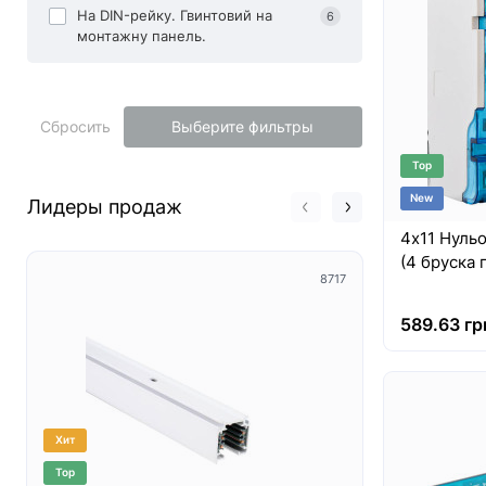
На DIN-рейку. Гвинтовий на
6
монтажну панель.
Сбросить
Выберите фильтры
Top
New
Лидеры продаж
4х11 Нульо
(4 бруска п
8717
589.63 гр
Хит
Хит
Top
Top