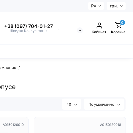
Ру
грн.
0
+38 (097) 704-01-27
⌄
Швидка Консультація
Кабинет
Корзина
земление
рпусе
40
По умолчанию
A0150120019
A0150120018