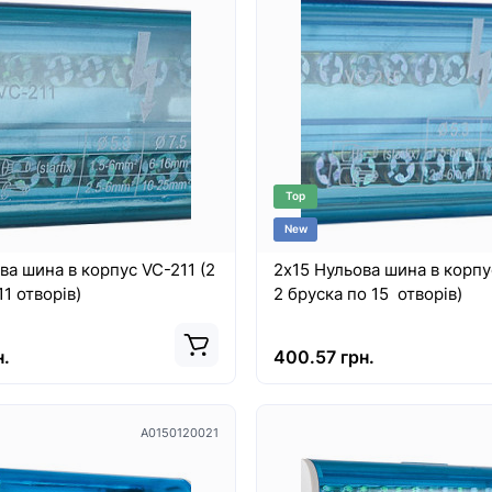
Top
New
ва шина в корпус VC-211 (2
2х15 Нульова шина в корпус
11 отворів)
2 бруска по 15 отворів)
н.
400.57 грн.
A0150120021