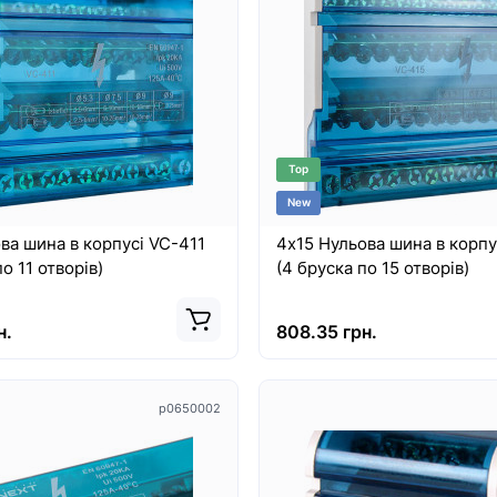
Top
New
ва шина в корпусі VC-411
4х15 Нульова шина в корпу
о 11 отворів)
(4 бруска по 15 отворів)
8460
н.
808.35 грн.
p0650002
Хит
Top