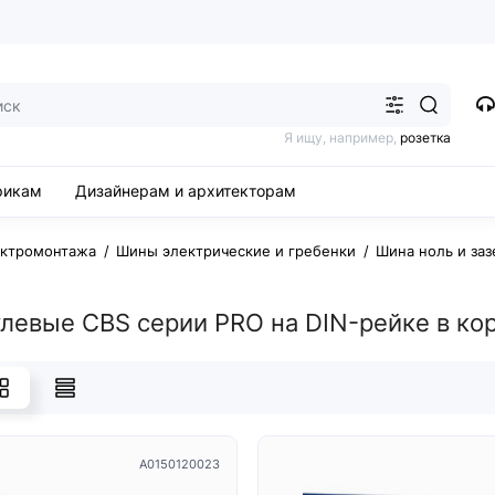
Я ищу, например,
розетка
рикам
Дизайнерам и архитекторам
ектромонтажа
Шины электрические и гребенки
Шина ноль и за
левые CBS серии PRO на DIN-рейке в ко
A0150120023