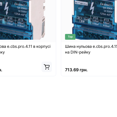
Top
ва e.cbs.pro.4.11 в корпусі
Шина нульова e.cbs.pro.4.1
йку
на DIN-рейку
н.
713.69 грн.