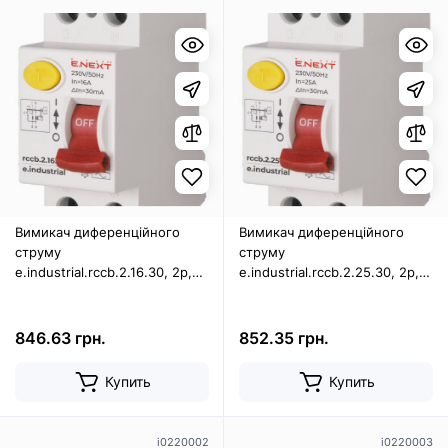
Вимикач диференційного
Вимикач диференційного
струму
струму
e.industrial.rccb.2.16.30, 2р,
e.industrial.rccb.2.25.30, 2р,
16А, 30мА
25А, 30мА
846.63 грн.
852.35 грн.
Купить
Купить
i0220002
i0220003