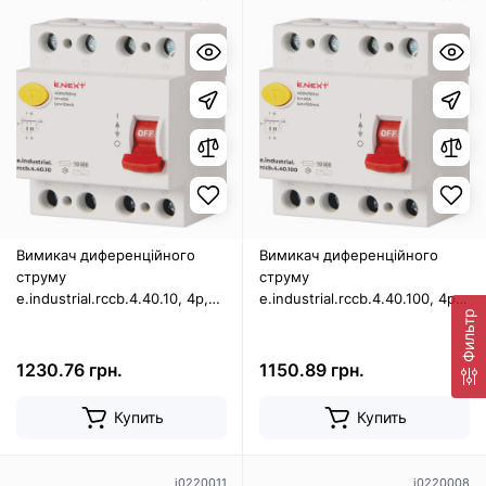
Вимикач диференційного
Вимикач диференційного
струму
струму
e.industrial.rccb.4.40.10, 4р,
e.industrial.rccb.4.40.100, 4р,
Фильтр
40А, 10мА
40А, 100мА
1230.76 грн.
1150.89 грн.
Купить
Купить
i0220011
i0220008