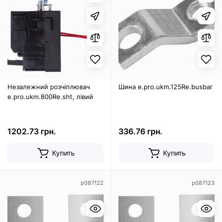
Незалежний розчіплювач
Шина e.pro.ukm.125Re.busbar
e.pro.ukm.800Re.sht, лівий
1202.73 грн.
336.76 грн.
Купить
Купить
p087122
p087123