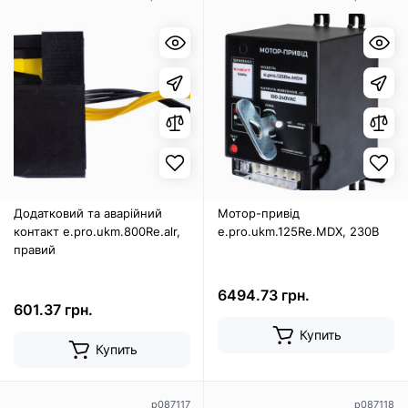
Додатковий та аварійний
Мотор-привід
контакт e.pro.ukm.800Re.alr,
e.pro.ukm.125Re.MDX, 230В
правий
6494.73 грн.
601.37 грн.
Купить
Купить
p087117
p087118