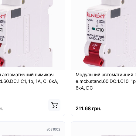
8460
 автоматичний вимикач
Модульний автоматичний 
.60.DC.1.C1, 1р, 1А, C, 6кА,
e.mcb.stand.60.DC.1.C10, 1р,
6кА, DC
н.
211.68 грн.
Хит
Top
s081002
New