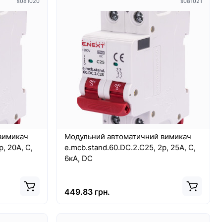
s081020
s081021
вимикач
Модульний автоматичний вимикач
, 20А, C,
e.mcb.stand.60.DC.2.C25, 2р, 25А, C,
6кА, DC
449.83 грн.