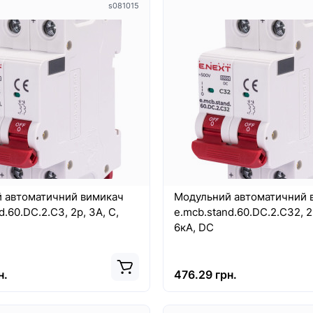
s081015
 автоматичний вимикач
Модульний автоматичний 
d.60.DC.2.C3, 2р, 3А, C,
e.mcb.stand.60.DC.2.C32, 2
6кА, DC
н.
476.29 грн.