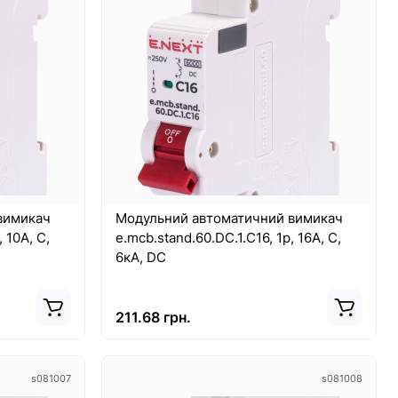
8493
10214
вимикач
Модульний автоматичний вимикач
 10А, C,
e.mcb.stand.60.DC.1.C16, 1р, 16А, C,
6кА, DC
211.68 грн.
Хит
Top
s081007
s081008
New