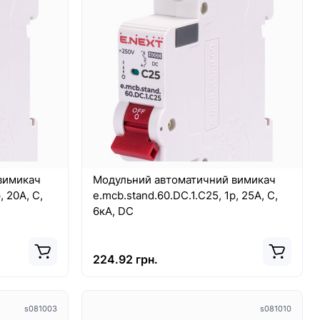
ELEON
Линейный светильник Nowodvorski
CL OFFICE PRO LED 150, 40W, 4000K
BLACK PL
LEON CONE
Линейный светильник Nowodvorski CL
 которое
OFFICE PRO LED 150, 40W, 4000K
BLACK PL - это качественный и стил..
15934.00 грн.
вимикач
Модульний автоматичний вимикач
, 20А, C,
e.mcb.stand.60.DC.1.C25, 1р, 25А, C,
6кА, DC
224.92 грн.
s081003
s081010