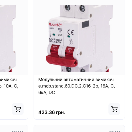
вимикач
Модульний автоматичний вимикач
, 10А, C,
e.mcb.stand.60.DC.2.C16, 2р, 16А, C,
6кА, DC
423.36 грн.