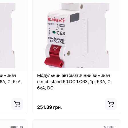
вимикач
Модульний автоматичний вимикач
6А, C, 6кА,
e.mcb.stand.60.DC.1.C63, 1р, 63А, C,
6кА, DC
251.39 грн.
s081018
s081019