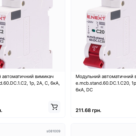
ная панель Nowodvorski
Абажур Nowodvorski CAM
ED 40W, 3000K, 100°
CONE LV NB/G PL
Абажур Nowodvorski CAME
LV NB/G PL - это стильное и
ая панель Nowodvorski CL
функциональное освещение,
40W, 3000K, 100° WHITE CN
стане..
ет собой качественн..
рн.
10767.00 грн.
 автоматичний вимикач
Модульний автоматичний 
.60.DC.1.C2, 1р, 2А, C, 6кА,
e.mcb.stand.60.DC.1.C20, 1р
6кА, DC
.
211.68 грн.
s081009