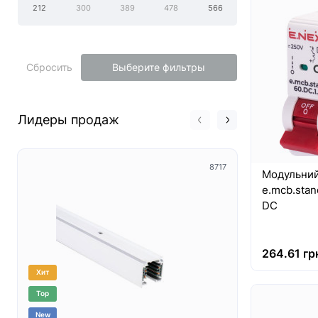
212
300
389
478
566
Сбросить
Выберите фильтры
Лидеры продаж
8717
Модульний
e.mcb.stand
DC
264.61 гр
Хит
Хит
Top
Top
New
New