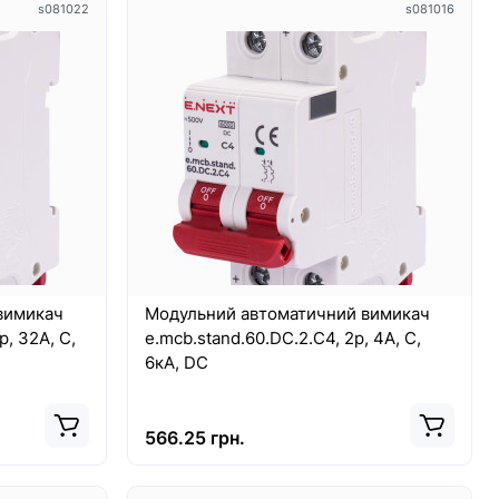
s081022
s081016
вимикач
Модульний автоматичний вимикач
р, 32А, C,
e.mcb.stand.60.DC.2.C4, 2р, 4А, C,
6кА, DC
566.25 грн.