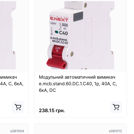
вимикач
Модульний автоматичний вимикач
4А, C, 6кА,
e.mcb.stand.60.DC.1.C40, 1р, 40А, C,
6кА, DC
238.15 грн.
s081004
s081012