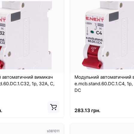
 автоматичний вимикач
Модульний автоматичний 
d.60.DC.1.C32, 1р, 32А, C,
e.mcb.stand.60.DC.1.C4, 1р, 
DC
.
283.13 грн.
s081011