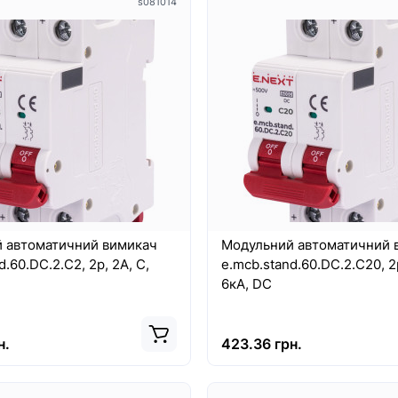
s081014
 автоматичний вимикач
Модульний автоматичний 
d.60.DC.2.C2, 2р, 2А, C,
e.mcb.stand.60.DC.2.C20, 2р
6кА, DC
н.
423.36 грн.