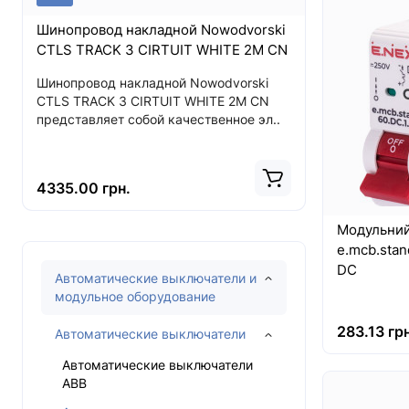
Шинопровод накладной Nowodvorski
Светодиод
CTLS TRACK 3 CIRTUIT WHITE 2M CN
CL ITAKA L
WHITE CN
Шинопровод накладной Nowodvorski
CTLS TRACK 3 CIRTUIT WHITE 2M CN
Светодиодн
представляет собой качественное эл..
ITAKA LED 
представля
4335.00 грн.
2583.00 г
Модульний
e.mcb.stand
DC
Автоматические выключатели и
модульное оборудование
283.13 грн
Автоматические выключатели
Автоматические выключатели
ABB