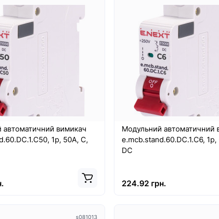
 автоматичний вимикач
Модульний автоматичний 
.60.DC.1.C50, 1р, 50А, C,
e.mcb.stand.60.DC.1.C6, 1р, 
DC
.
224.92 грн.
s081013