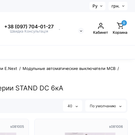
Ру
грн.
0
+38 (097) 704-01-27
⌄
Швидка Консультація
Кабинет
Корзина
и E.Next
Модульные автоматические выключатели MCB
ерии STAND DC 6кА
40
По умолчанию
s081005
s081006