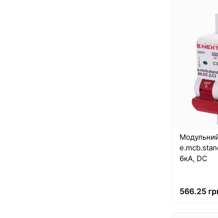
Модульний
e.mcb.stan
6кА, DC
566.25 гр