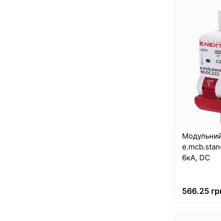
Модульний
e.mcb.stan
6кА, DC
566.25 гр