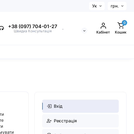
Ук
грн.
0
+38 (097) 704-01-27
⌄
Швидка Консультація
Кабінет
Кошик
Вхід
ти
те
Реєстрація
ти
имувати