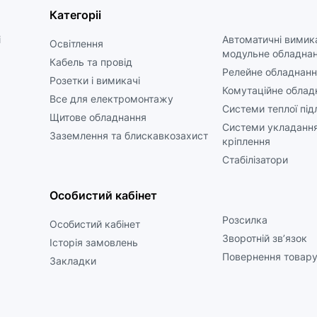
Категоріі
і
Автоматичні вимика
Освітлення
модульне обладна
Кабель та провід
Релейне обладнанн
Розетки і вимикачі
Комутаційне облад
Все для електромонтажу
Системи теплої під
Щитове обладнання
Системи укладання
Заземлення та блискавкозахист
кріплення
Стабілізатори
Особистий кабінет
Розсилка
Особистий кабінет
Зворотній зв’язок
Історія замовлень
Повернення товар
Закладки