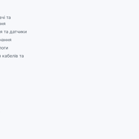
чі та
ння
я та датчики
нання
логи
 кабелів та
у