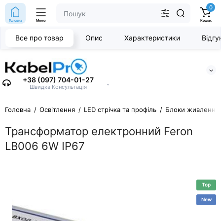
0
Головна
Меню
Кошик
Все про товар
Опис
Характеристики
Відг
+38 (097) 704-01-27
⌄
Швидка Консультація
Головна
Освітлення
LED стрічка та профіль
Блоки живлення
Трансформатор електронний Feron
LB006 6W IP67
Top
New