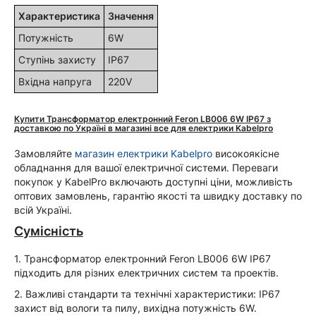
Характеристика
Значення
Потужність
6W
Ступінь захисту
IP67
Вхідна напруга
220V
Купити Трансформатор електронний Feron LB006 6W IP67 з
доставкою по Україні в магазині все для електрики Kabelpro
Замовляйте
магазин електрики Kabelpro
високоякісне
обладнання для вашої електричної системи. Переваги
покупок у KabelPro включають доступні ціни, можливість
оптових замовлень, гарантію якості та швидку доставку по
всій Україні.
Сумісність
1. Трансформатор електронний Feron LB006 6W IP67
підходить для різних електричних систем та проектів.
2. Важливі стандарти та технічні характеристики: IP67
захист від вологи та пилу, вихідна потужність 6W.