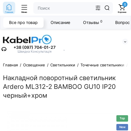
0
Главная
Меню
Корзина
0
Все про товар
Описание
Отзывы
Вопрос 
+38 (097) 704-01-27
⌄
Швидка Консультація
Главная
Освещение
Светильники
Точечные светильники
Накладной поворотный светильник
Ardero ML312-2 BAMBOO GU10 IP20
черный+хром
Top
New