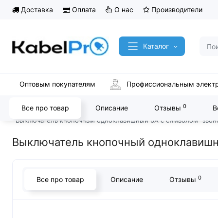
Доставка
Оплата
О нас
Производители
Каталог
Оптовым покупателям
Профиссиональным элект
0
Все про товар
Описание
Отзывы
В
Главная
Розетки и выключатели
Legrand розетки и выключ
Выключатель кнопочный одноклавишный 6А с символом "звон
Выключатель кнопочный одноклавишны
0
Все про товар
Описание
Отзывы