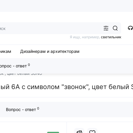
Я ищу, например,
светильник
рикам
Дизайнерам и архитекторам
0
опрос - ответ
атели
Розетки и выключатели Legrand SUNO
ок", цвет белый SUNO
й 6А с символом "звонок", цвет белый
0
Вопрос - ответ