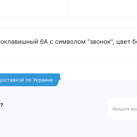
оклавишный 6А с символом "звонок", цвет 
 доставкой по Украине
к?