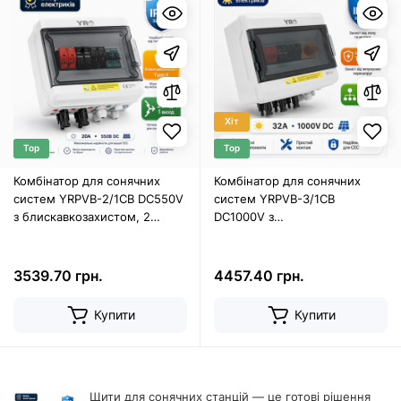
Хіт
Top
Top
Комбінатор для сонячних
Комбінатор для сонячних
систем YRPVB-2/1CB DC550V
систем YRPVB-3/1CB
з блискавкозахистом, 2
DC1000V з
входи / 1 вихід, 20А 550В
блискавкозахистом, 3 входи /
1 вихід, 32А
3539.70 грн.
4457.40 грн.
Купити
Купити
Щити для сонячних станцій — це готові рішення