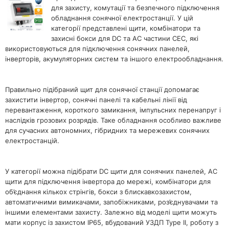
для захисту, комутації та безпечного підключення
обладнання сонячної електростанції. У цій
категорії представлені щити, комбінатори та
захисні бокси для DC та AC частини СЕС, які
використовуються для підключення сонячних панелей,
інверторів, акумуляторних систем та іншого електрообладнання.
Правильно підібраний щит для сонячної станції допомагає
захистити інвертор, сонячні панелі та кабельні лінії від
перевантаження, короткого замикання, імпульсних перенапруг і
наслідків грозових розрядів. Таке обладнання особливо важливе
для сучасних автономних, гібридних та мережевих сонячних
електростанцій.
У категорії можна підібрати DC щити для сонячних панелей, AC
щити для підключення інвертора до мережі, комбінатори для
об’єднання кількох стрінгів, бокси з блискавкозахистом,
автоматичними вимикачами, запобіжниками, роз’єднувачами та
іншими елементами захисту. Залежно від моделі щити можуть
мати корпус із захистом IP65, вбудований УЗДП Type II, роботу з